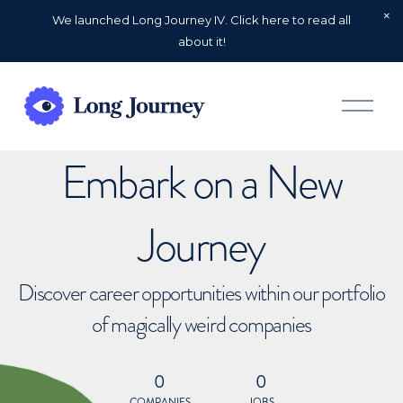
We launched Long Journey IV. Click here to read all
about it!
O
p
e
n
Embark on a New
M
e
n
u
Journey
Discover career opportunities within our portfolio
of magically weird companies
0
0
COMPANIES
JOBS