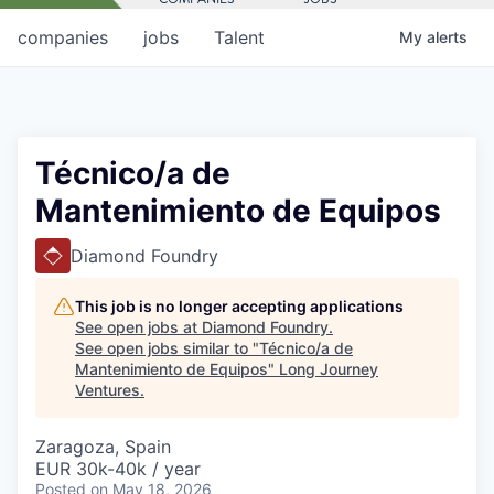
companies
jobs
Talent
My
alerts
Técnico/a de
Mantenimiento de Equipos
Diamond Foundry
This job is no longer accepting applications
See open jobs at
Diamond Foundry
.
See open jobs similar to "
Técnico/a de
Mantenimiento de Equipos
"
Long Journey
Ventures
.
Zaragoza, Spain
EUR 30k-40k / year
Posted
on May 18, 2026