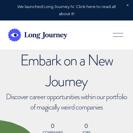
We launched Long Journey IV. Click here to read all
about it!
O
p
e
n
Embark on a New
M
e
n
u
Journey
Discover career opportunities within our portfolio
of magically weird companies
0
0
COMPANIES
JOBS