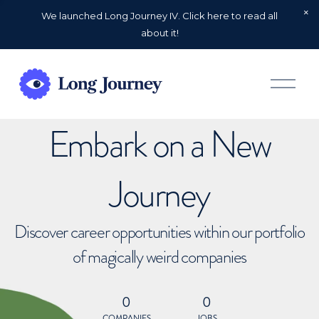
We launched Long Journey IV. Click here to read all
about it!
O
p
e
n
Embark on a New
M
e
n
u
Journey
Discover career opportunities within our portfolio
of magically weird companies
0
0
COMPANIES
JOBS