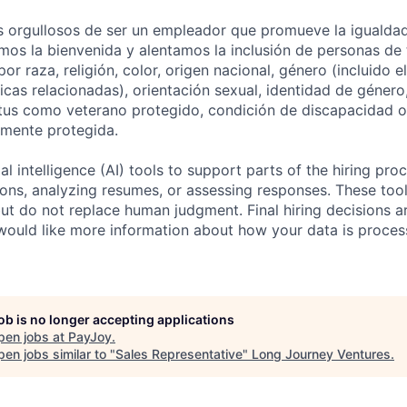
 orgullosos de ser un empleador que promueve la igualda
os la bienvenida y alentamos la inclusión de personas de 
r raza, religión, color, origen nacional, género (incluido 
cas relacionadas), orientación sexual, identidad de género
tus como veterano protegido, condición de discapacidad o 
almente protegida.
al intelligence (AI) tools to support parts of the hiring pro
ions, analyzing resumes, or assessing responses. These tool
ut do not replace human judgment. Final hiring decisions a
would like more information about how your data is proces
job is no longer accepting applications
pen jobs at
PayJoy
.
en jobs similar to "
Sales Representative
"
Long Journey Ventures
.