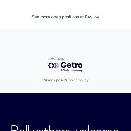
See more open positions at
PayJoy
Powered by Getro.com
Privacy policy
Cookie policy
Bellwethers welcome.