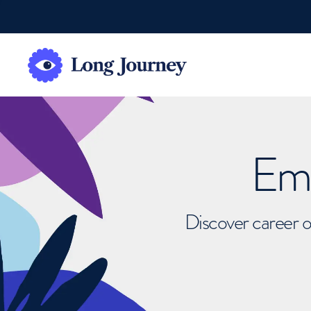
Emb
Discover career o