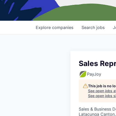
Explore
companies
Search
jobs
J
Sales Rep
PayJoy
This job is no 
See open jobs a
See open jobs si
Sales & Business 
Latacunga Canton,