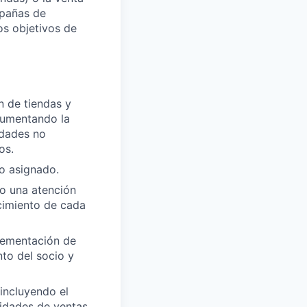
mpañas de
os objetivos de
n de tiendas y
 aumentando la
idades no
os.
io asignado.
do una atención
ecimiento de cada
plementación de
nto del socio y
 incluyendo el
idades de ventas.