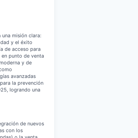
 una misión clara:
dad y el éxito
ía de acceso para
o en punto de venta
a moderna y de
 como
ogías avanzadas
l para la prevención
025, logrando una
tegración de nuevos
as con los
endas) o la venta