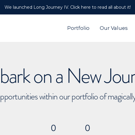
We launched Long Journey IV. Click here to read all about it!
Portfolio
Our Values
ark on a New Jou
pportunities within our portfolio of magical
0
0