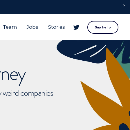
Team
Jobs
Stories
Say hello
rney
ly weird companies