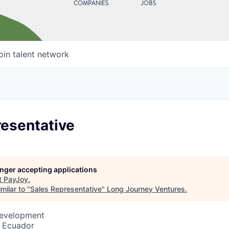
COMPANIES
JOBS
oin talent network
resentative
longer accepting applications
t
PayJoy
.
milar to "
Sales Representative
"
Long Journey Ventures
.
Development
 Ecuador