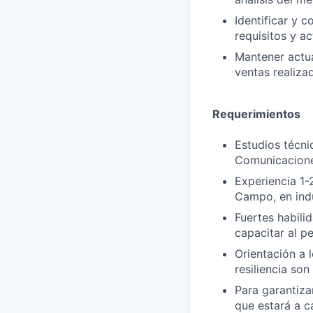
Identificar y 
requisitos y a
Mantener actua
ventas realiza
Requerimientos
Estudios técni
Comunicacione
Experiencia 1-
Campo, en indu
Fuertes habili
capacitar al p
Orientación a l
resiliencia son
Para garantizar
que estará a c