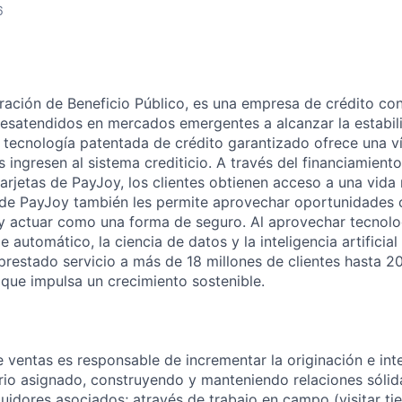
6
ación de Beneficio Público, es una empresa de crédito con
desatendidos en mercados emergentes a alcanzar la estabili
a tecnología patentada de crédito garantizado ofrece una v
 ingresen al sistema crediticio. A través del financiamient
 tarjetas de PayJoy, los clientes obtienen acceso a una vid
o de PayJoy también les permite aprovechar oportunidades
y actuar como una forma de seguro. Al aprovechar tecnol
 automático, la ciencia de datos y la inteligencia artificia
prestado servicio a más de 18 millones de clientes hasta 2
 que impulsa un crecimiento sostenible.
e ventas es responsable de incrementar la originación e in
torio asignado, construyendo y manteniendo relaciones sólid
buidores asociados; através de trabajo en campo (visitar ti