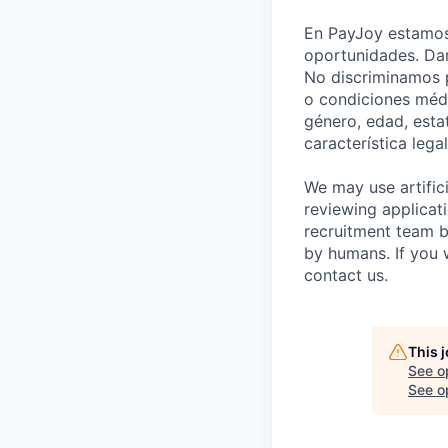
En PayJoy estamos
oportunidades. Dam
No discriminamos po
o condiciones médi
género, edad, esta
característica leg
We may use artifici
reviewing applicat
recruitment team b
by humans. If you 
contact us.
This 
See o
See op