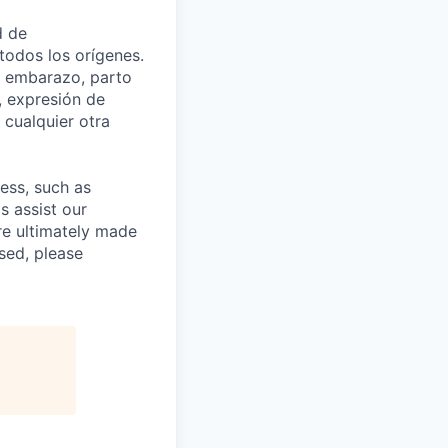
d de
todos los orígenes.
el embarazo, parto
, expresión de
cualquier otra
cess, such as
s assist our
re ultimately made
sed, please