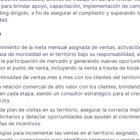
, para brindar apoyo, capacitación, implementación de ca
ing dirigido, a fin de asegurar el cumpliento y superando l
dad.
s
limiento de la meta mensual asignada de ventas, activació
tasa de morosidad en el territorio bajo su responsabilidad,
, la participación de mercado y generando nuevas oportun
on el punto de venta, incluyendo la venta a través de kiosk
ntinuidad de ventas mes a mes con los clientes del territor
a relación comercial de alto valor con los clientes, brindan
en cada etapa, siendo un consultor estratégico para el cr
yJoy.
e plan de visitas en su territorio, asegurar la correcta im
licitarios y detectar oportunidades que ayuden al crecimie
as de incentivos.
egias para incrementar las ventas en el territorio asignado,
ercado y competencia para identificar tendencias y oportun