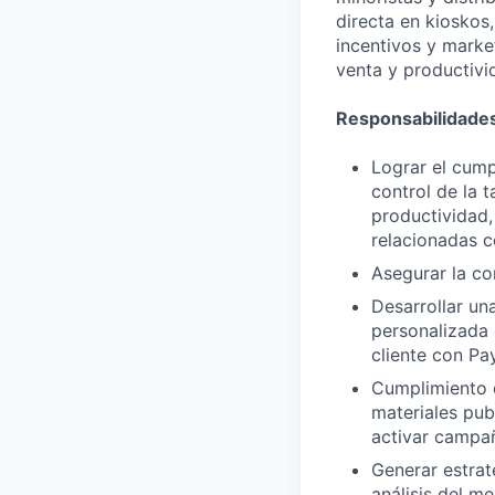
directa en kioskos
incentivos y market
venta y productivi
Responsabilidade
Lograr el cump
control de la 
productividad
relacionadas c
Asegurar la co
Desarrollar un
personalizada 
cliente con Pa
Cumplimiento d
materiales pub
activar campañ
Generar estrat
análisis del m