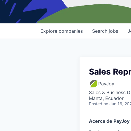
Explore
companies
Search
jobs
J
Sales Rep
PayJoy
Sales & Business 
Manta, Ecuador
Posted
on Jun 16, 20
Acerca de PayJoy