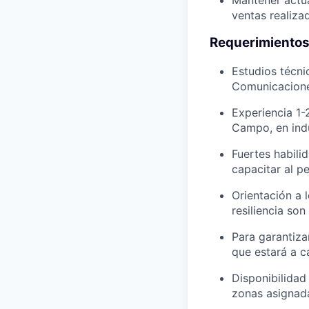
ventas realiza
Requerimiento
Estudios técni
Comunicacione
Experiencia 1-
Campo, en indu
Fuertes habili
capacitar al p
Orientación a l
resiliencia son
Para garantizar
que estará a c
Disponibilidad
zonas asignada