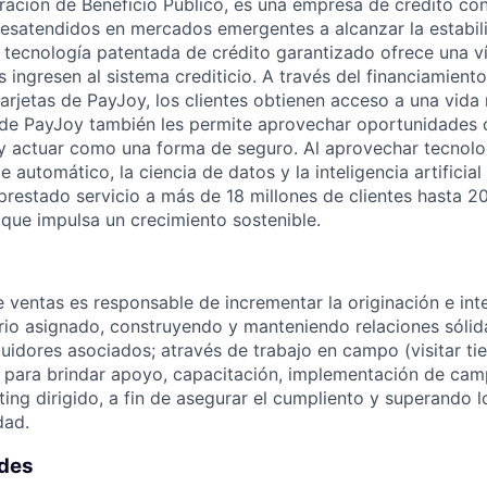
ación de Beneficio Público, es una empresa de crédito con
desatendidos en mercados emergentes a alcanzar la estabili
a tecnología patentada de crédito garantizado ofrece una v
 ingresen al sistema crediticio. A través del financiamient
 tarjetas de PayJoy, los clientes obtienen acceso a una vid
o de PayJoy también les permite aprovechar oportunidades
y actuar como una forma de seguro. Al aprovechar tecnol
 automático, la ciencia de datos y la inteligencia artificia
prestado servicio a más de 18 millones de clientes hasta 2
 que impulsa un crecimiento sostenible.
e ventas es responsable de incrementar la originación e in
torio asignado, construyendo y manteniendo relaciones sólid
buidores asociados; através de trabajo en campo (visitar ti
, para brindar apoyo, capacitación, implementación de ca
ing dirigido, a fin de asegurar el cumpliento y superando l
dad.
ades