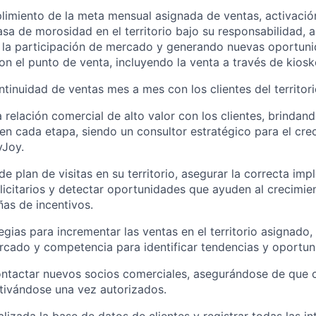
limiento de la meta mensual asignada de ventas, activació
tasa de morosidad en el territorio bajo su responsabilidad,
, la participación de mercado y generando nuevas oportun
on el punto de venta, incluyendo la venta a través de kiosk
ntinuidad de ventas mes a mes con los clientes del territor
a relación comercial de alto valor con los clientes, brindan
en cada etapa, siendo un consultor estratégico para el cr
yJoy.
e plan de visitas en su territorio, asegurar la correcta im
licitarios y detectar oportunidades que ayuden al crecimie
as de incentivos.
egias para incrementar las ventas en el territorio asignado,
ercado y competencia para identificar tendencias y oportun
contactar nuevos socios comerciales, asegurándose de que 
ctivándose una vez autorizados.
lizada la base de datos de clientes y registrar todas las in