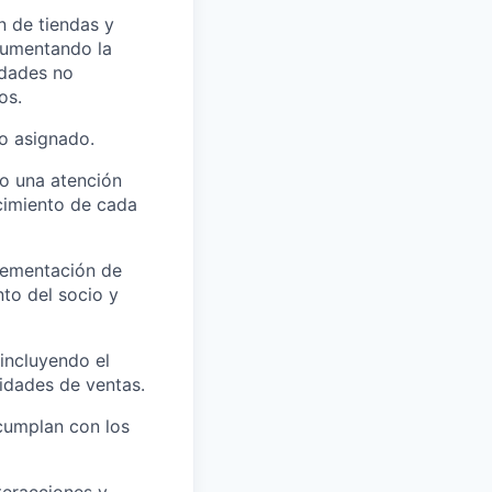
n de tiendas y
 aumentando la
idades no
os.
io asignado.
do una atención
ecimiento de cada
plementación de
nto del socio y
 incluyendo el
idades de ventas.
cumplan con los
teracciones y