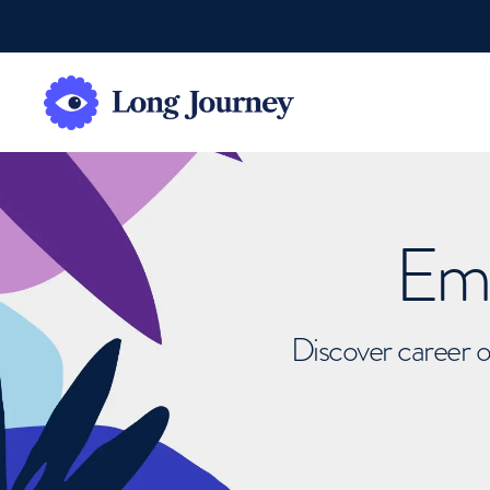
Emb
Discover career o