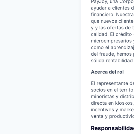
PayJoy, una Corpor
ayudar a clientes 
financiero. Nuestr
que nuevos clientes
y y las ofertas de
calidad. El crédit
microempresarios 
como el aprendizaje
del fraude, hemos 
sólida rentabilidad
Acerca del rol
El representante d
socios en el terri
minoristas y distri
directa en kioskos
incentivos y market
venta y productivi
Responsabilid