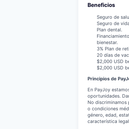
Beneficios
Seguro de salu
Seguro de vida
Plan dental.
Financiamiento
bienestar.
3% Plan de reti
20 días de vac
$2,000 USD ben
$2,000 USD ben
Principios de PayJ
En PayJoy estamos
oportunidades. Dam
No discriminamos po
o condiciones médi
género, edad, esta
característica leg