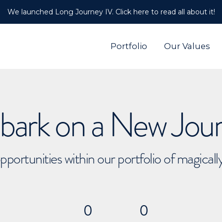
We launched Long Journey IV. Click here to read all about it!
Portfolio
Our Values
ark on a New Jou
pportunities within our portfolio of magical
0
0