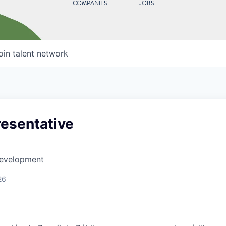
COMPANIES
JOBS
oin talent network
resentative
Development
26