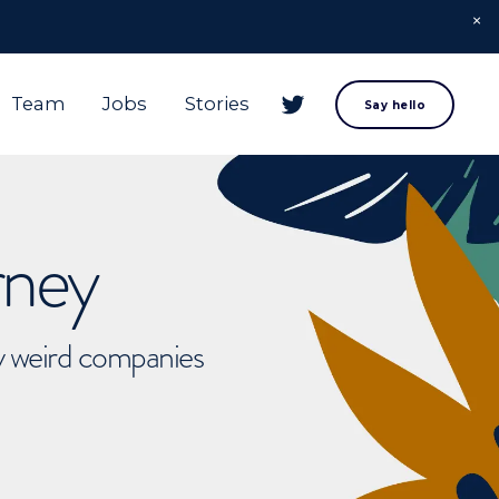
Team
Jobs
Stories
Say hello
rney
ly weird companies