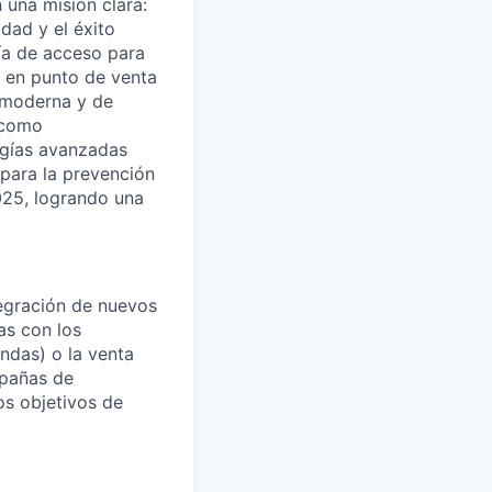
 una misión clara:
dad y el éxito
ía de acceso para
o en punto de venta
a moderna y de
 como
ogías avanzadas
l para la prevención
025, logrando una
tegración de nuevos
as con los
endas) o la venta
mpañas de
os objetivos de