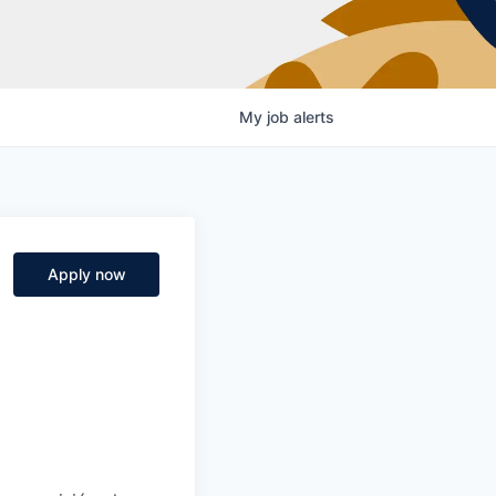
My
job
alerts
Apply now