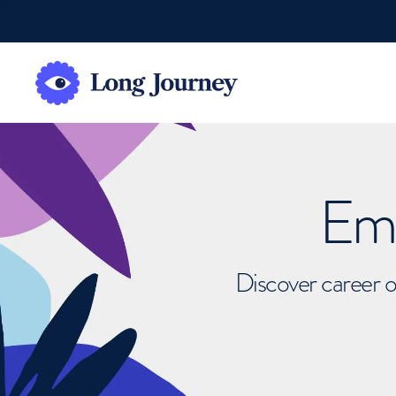
Emb
Discover career o