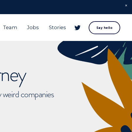
Team
Jobs
Stories
Say hello
rney
ly weird companies