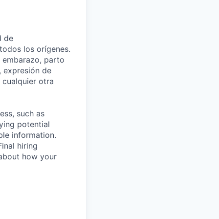
d de
todos los orígenes.
el embarazo, parto
, expresión de
cualquier otra
cess, such as
ying potential
ble information.
inal hiring
 about how your