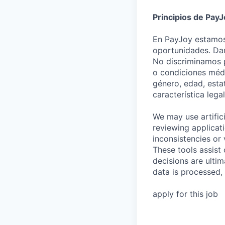
Principios de PayJ
En PayJoy estamos
oportunidades. Dam
No discriminamos po
o condiciones médi
género, edad, esta
característica leg
We may use artifici
reviewing applicat
inconsistencies or 
These tools assist
decisions are ulti
data is processed,
apply for this job