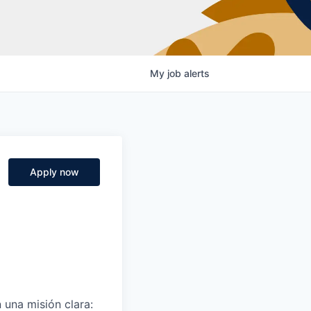
My
job
alerts
Apply now
 una misión clara: