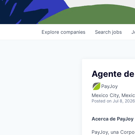
Explore
companies
Search
jobs
J
Agente de
PayJoy
Mexico City, Mexi
Posted
on Jul 8, 2026
Acerca de PayJoy
PayJoy, una Corpor