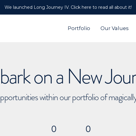
We launched Long Journey IV. Click here to read all about it!
Portfolio
Our Values
ark on a New Jou
pportunities within our portfolio of magical
0
0